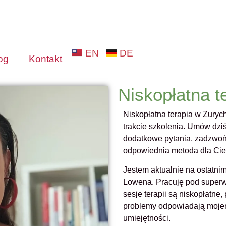
EN
DE
og
Kontakt
Niskopłatna t
Niskopłatna terapia w Zuryc
trakcie szkolenia. Umów dziś
dodatkowe pytania, zadzwoń 
odpowiednia metoda dla Cie
Jestem aktualnie na ostatnim
Lowena. Pracuję pod superw
sesje terapii są niskopłatne,
problemy odpowiadają moje
umiejętności.