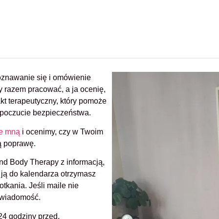
oznawanie się i omówienie
y razem pracować, a ja ocenię,
kt terapeutyczny, który pomoże
a poczucie bezpieczeństwa.
ze mną
i ocenimy, czy w Twoim
ną poprawę.
nd Body Therapy z informacją,
 ją do kalendarza otrzymasz
kania. Jeśli maile nie
i wiadomość.
24 godziny przed.